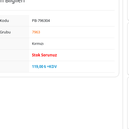
n Bilgileri
 Kodu
PB-796304
 Grubu
7963
Kırmızı
Stok Sorunuz
119,00 ₺ +KDV