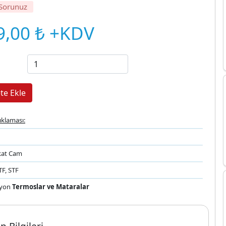
 Sorunuz
9,00 ₺ +KDV
ıklaması:
ikat Cam
TF, STF
yon
Termoslar ve Mataralar