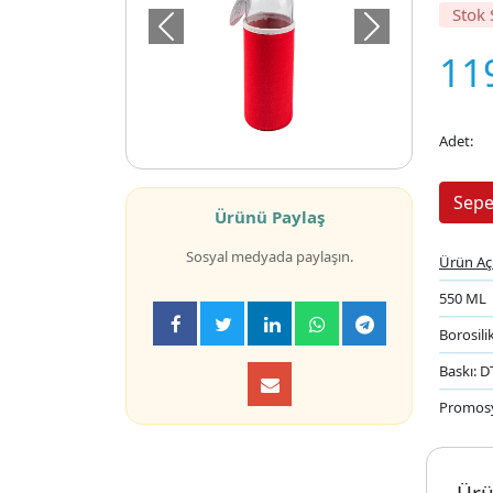
Stok
Önceki
Sonraki
11
Adet:
Ürünü Paylaş
Sosyal medyada paylaşın.
Ürün Aç
550 ML
Borosil
Baskı: D
Promos