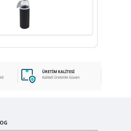
ÜRETİM KALİTESİ
ti
Kaliteli Üretimle Güven
LOG