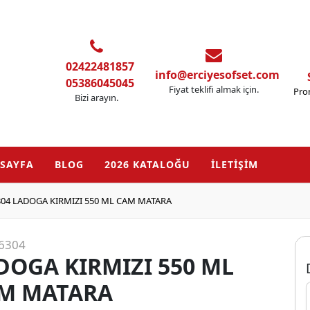
02422481857
info@erciyesofset.com
05386045045
Fiyat teklifi almak için.
Pro
Bizi arayın.
SAYFA
BLOG
2026 KATALOĞU
İLETİŞİM
304 LADOGA KIRMIZI 550 ML CAM MATARA
6304
DOGA KIRMIZI 550 ML
M MATARA