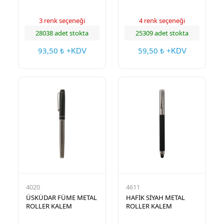
3 renk seçeneği
4 renk seçeneği
28038 adet stokta
25309 adet stokta
93,50
59,50
₺ +KDV
₺ +KDV
4020
4611
ÜSKÜDAR FÜME METAL
HAFİK SİYAH METAL
ROLLER KALEM
ROLLER KALEM