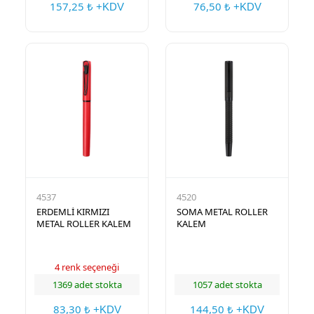
157,25
76,50
₺ +KDV
₺ +KDV
4537
4520
ERDEMLİ KIRMIZI
SOMA METAL ROLLER
METAL ROLLER KALEM
KALEM
4 renk seçeneği
1369 adet stokta
1057 adet stokta
83,30
144,50
₺ +KDV
₺ +KDV