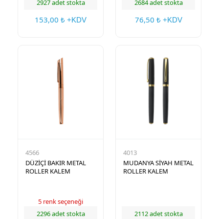
2927 adet stokta
2684 adet stokta
153,00
76,50
₺ +KDV
₺ +KDV
4566
4013
DÜZİÇİ BAKIR METAL
MUDANYA SİYAH METAL
ROLLER KALEM
ROLLER KALEM
5 renk seçeneği
2296 adet stokta
2112 adet stokta