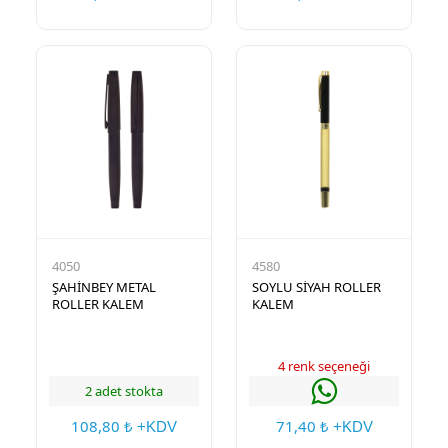
4050
4580
ŞAHİNBEY METAL
SOYLU SİYAH ROLLER
ROLLER KALEM
KALEM
4 renk seçeneği
2 adet stokta
108,80
71,40
₺ +KDV
₺ +KDV