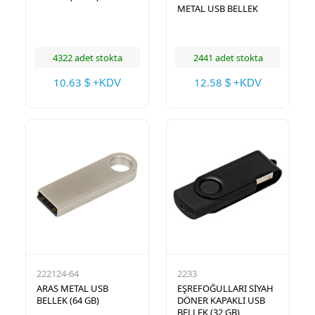
METAL USB BELLEK
4322 adet stokta
2441 adet stokta
10.63
12.58
$ +KDV
$ +KDV
222124-64
2233
ARAS METAL USB
EŞREFOĞULLARI SİYAH
BELLEK (64 GB)
DÖNER KAPAKLI USB
BELLEK (32 GB)