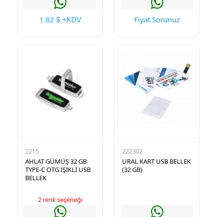
1.02
Fiyat Sorunuz
$ +KDV
2215
222302
AHLAT GÜMÜŞ 32 GB
URAL KART USB BELLEK
TYPE-C OTG IŞIKLI USB
(32 GB)
BELLEK
2 renk seçeneği