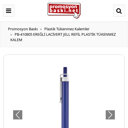
Promosyon Baskı
Plastik Tükenmez Kalemler
PB-410805 EREĞLİ LACİVERT JELL REFİL PLASTİK TÜKENMEZ
KALEM
Önceki
Sonraki