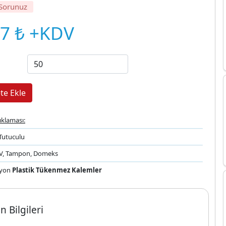
 Sorunuz
97 ₺ +KDV
ıklaması:
Tutuculu
UV, Tampon, Domeks
yon
Plastik Tükenmez Kalemler
n Bilgileri