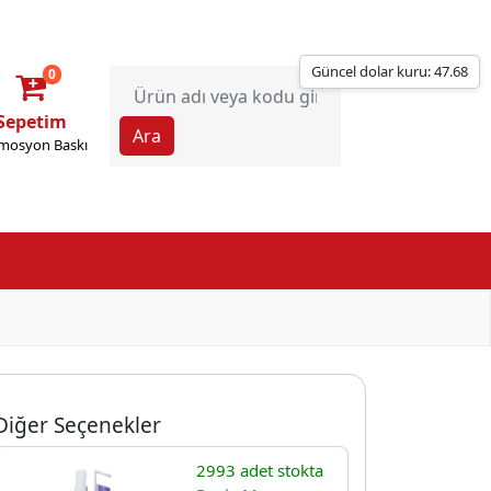
Güncel dolar kuru: 47.68
0
Sepetim
mosyon Baskı
Diğer Seçenekler
2993 adet stokta