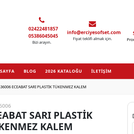
02422481857
info@erciyesofset.com
05386045045
Fiyat teklifi almak için.
Pro
Bizi arayın.
SAYFA
BLOG
2026 KATALOĞU
İLETİŞİM
436006 ECEABAT SARI PLASTİK TÜKENMEZ KALEM
6006
EABAT SARI PLASTİK
KENMEZ KALEM