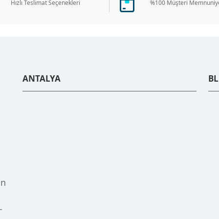
Hızlı Teslimat Seçenekleri
%100 Müşteri Memnuniye
ANTALYA
B
un
-