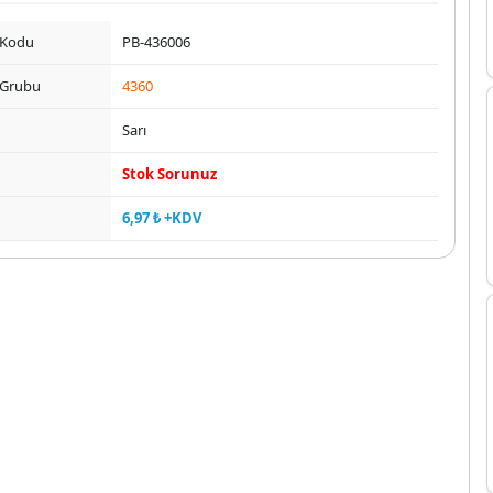
 Kodu
PB-436006
 Grubu
4360
Sarı
Stok Sorunuz
6,97 ₺ +KDV