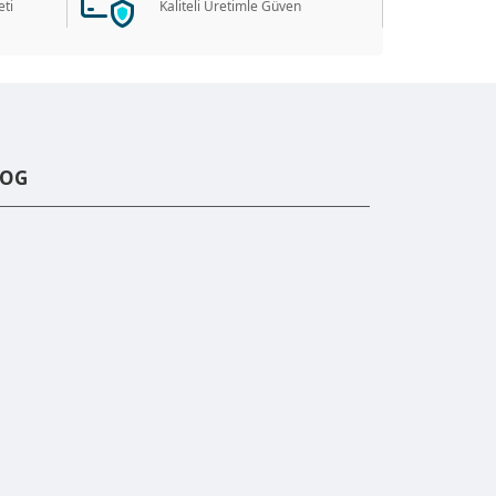
ti
Kaliteli Üretimle Güven
LOG