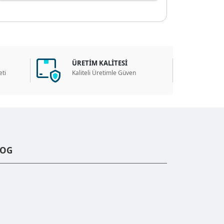
ÜRETİM KALİTESİ
ti
Kaliteli Üretimle Güven
LOG