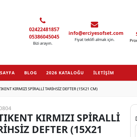
02422481857
info@erciyesofset.com
05386045045
Fiyat teklifi almak için.
Pro
Bizi arayın.
SAYFA
BLOG
2026 KATALOĞU
İLETİŞİM
IKENT KIRMIZI SPİRALLİ TARİHSİZ DEFTER (15X21 CM)
0804
TIKENT KIRMIZI SPİRALLİ
RİHSİZ DEFTER (15X21