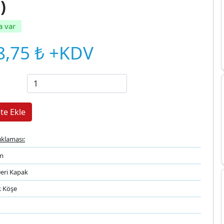
)
a var
8,75 ₺ +KDV
ıklaması:
m
eri Kapak
k Köşe