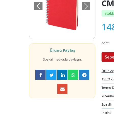
CM
Önceki
Sonraki
stokt
14
Adet:
Ürünü Paylaş
Sosyal medyada paylaşın.
Ürün Aç
15x21 c
Termo D
Yuvarla
Spiralli
İç Blok