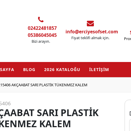
02422481857
info@erciyesofset.com
05386045045
Fiyat teklifi almak için.
Pro
Bizi arayın.
SAYFA
BLOG
2026 KATALOĞU
İLETİŞİM
215406 AKÇAABAT SARI PLASTİK TÜKENMEZ KALEM
5406
ÇAABAT SARI PLASTİK
KENMEZ KALEM