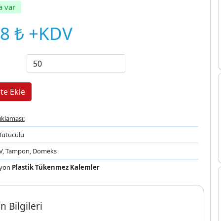
a var
48 ₺ +KDV
ıklaması:
Tutuculu
UV, Tampon, Domeks
yon
Plastik Tükenmez Kalemler
n Bilgileri