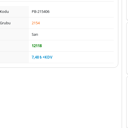
 Kodu
PB-215406
 Grubu
2154
Sarı
12118
7,48 ₺ +KDV