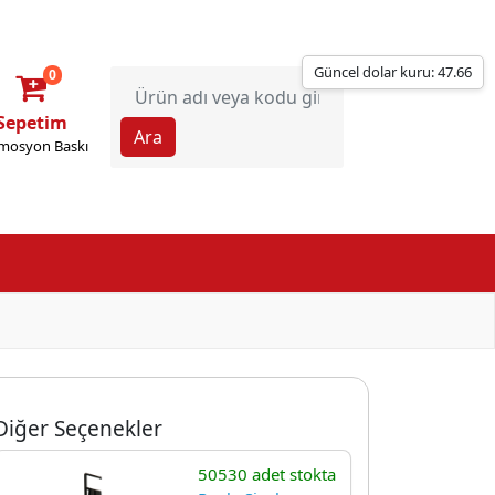
Güncel dolar kuru: 47.66
0
Sepetim
mosyon Baskı
Diğer Seçenekler
50530 adet stokta